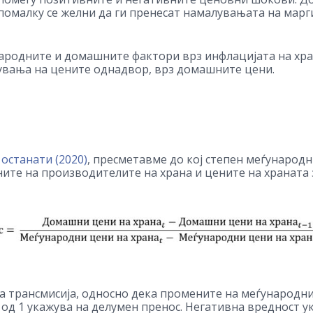
омалку се желни да ги пренесат намалувањата на марг
ународните и домашните фактори врз инфлацијата на хр
мувања на цените однадвор, врз домашните цени.
 останати (2020)
, пресметавме до кој степен меѓународн
ите на производителите на храна и цените на храната
а трансмисија, односно дека промените на меѓународни
д 1 укажува на делумен пренос. Негативна вредност у