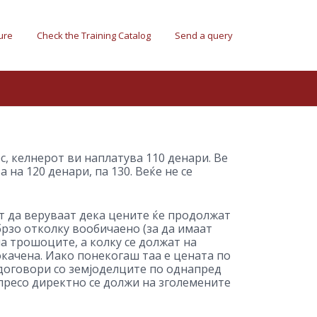
ure
Check the Training Catalog
Send a query
с, келнерот ви наплатува 110 денари. Ве
 на 120 денари, па 130. Веќе не се
т да веруваат дека цените ќе продолжат
брзо отколку вообичаено (за да имаат
на трошоците, а колку се должат на
покачена. Иако понекогаш таа е цената по
 договори со земјоделците по однапред
спресо директно се должи на зголемените