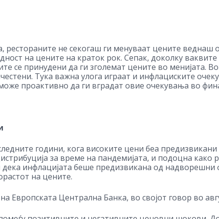
, рестораните не секогаш ги менуваат цените веднаш 
дност на цените на краток рок. Сепак, доколку ваквите
те се принудени да ги зголемат цените во менијата. Во
честени. Тука важна улога играат и инфлациските оче
 може проактивно да ги вградат овие очекувања во фин
и
следните години, кога високите цени беа предизвикани
стрибуција за време на пандемијата, и подоцна како ре
и дека инфлацијата беше предизвикана од надворешни ф
орастот на цените.
а Европската Централна Банка, во својот говор во авгу
помеѓу позитивните и негативните ценовни шокови. До