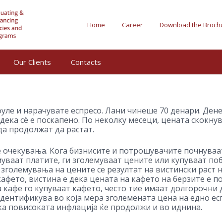
Home
Career
Download the Broch
Our Clients
Contacts
уле и нарачувате еспресо. Лани чинеше 70 денари. Дене
дека сè е поскапено. По неколку месеци, цената скокнува
а продолжат да растат.
е очекувања. Кога бизнисите и потрошувачите почнуваа
емуваат платите, ги зголемуваат цените или купуваат по
е зголемувања на цените се резултат на вистински раст 
кафето, вистина е дека цената на кафето на берзите е 
кафе го купуваат кафето, често тие имаат долгорочни
идентификува во која мера зголемената цена на едно е
ка повисоката инфлација ќе продолжи и во иднина.