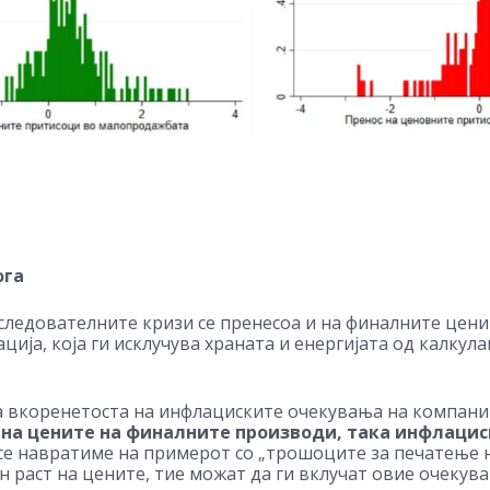
ога
следователните кризи се пренесоа и на финалните цени 
ција, која ги исклучува храната и енергијата од калкул
а вкоренетоста на инфлациските очекувања на компани
 на цените на финалните производи, така инфлацис
се навратиме на примерот со „трошоците за печатење 
раст на цените, тие можат да ги вклучат овие очекув