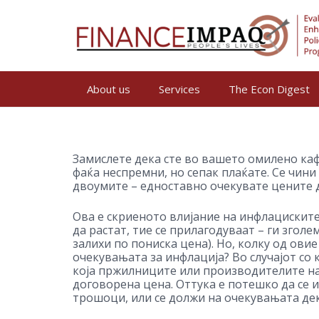
About us
Services
The Econ Digest
Замислете дека сте во вашето омилено каф
фаќа неспремни, но сепак плаќате. Се чини 
двоумите – едноставно очекувате цените д
Ова е скриеното влијание на инфлацискит
да растат, тие се прилагодуваат – ги згол
залихи по пониска цена). Но, колку од ови
очекувањата за инфлација? Во случајот со 
која пржилниците или производителите на 
договорена цена. Оттука е потешко да се 
трошоци, или се должи на очекувањата де