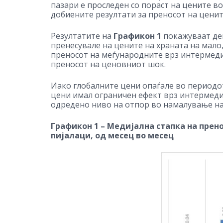
пазари е проследен со пораст на цените во
добиените резултати за преносот на ценит
Резултатите на
Графикон 1
покажуваат дек
пренесувале на цените на храната на мало
преносот на меѓународните врз интермедиј
преносот на ценовниот шок.
Иако глобалните цени опаѓале во периодот
цени имал ограничен ефект врз интермедиј
одредено ниво на отпор во намалување на
Графикон 1 –
Медијална стапка на прен
пијалаци, од месец во месец