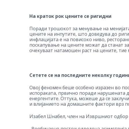
На краток рок цените се ригидни
Поради трошокот за менување на менијата
цените на инпутите, што доведува до риги
инфлацијата е на повисоко ниво, ресторани
поскапување на цените можат да станат за
очекуваат натамошен раст на цените, тие
Сетете се на последните неколку годин
Овој феномен беше особено изразен во по
испораката, првично поради нарушената ди
енергентите. Оттука, можеше да се заклуч
и влијанието на домашните фактори врз п
Изабел Шнабел, член на Извршниот одбор н
„Вообичаено постои одредена асиметрија 