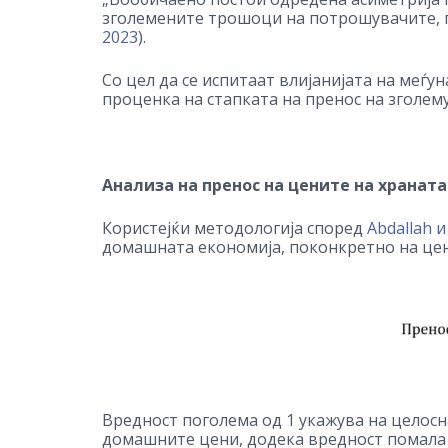
зголемените трошоци на потрошувачите, п
2023
).
Со цел да се испитаат влијанијата на меѓ
проценка на стапката на пренос на зголе
Анализа на пренос на цените на храната
Користејќи методологија според
Abdallah и
домашната економија, поконкретно на цен
Вредност поголема од 1 укажува на целосн
домашните цени, додека вредност помала о