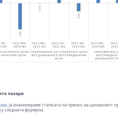
ите пазари
ија
, ја анализираме стапката на пренос на ценовниот 
ку следната формула: