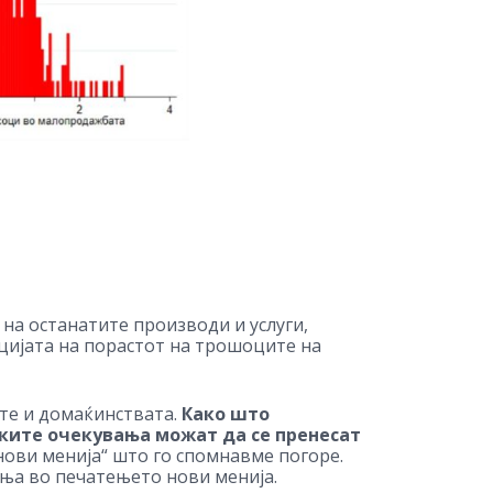
на останатите производи и услуги,
ацијата на порастот на трошоците на
те и домаќинствата.
Како што
ките очекувања можат да се пренесат
нови менија“ што го спомнавме погоре.
ања во печатењето нови менија.