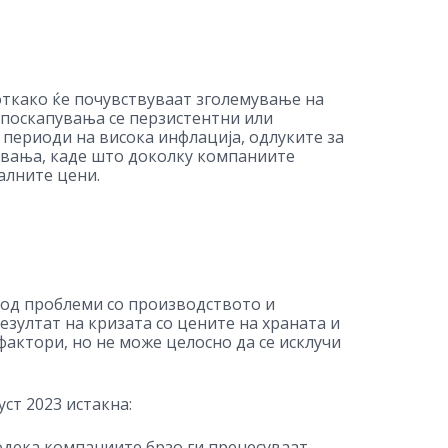
откако ќе почувствуваат зголемување на
 поскапувања се перзистентни или
 периоди на висока инфлација, одлуките за
кувања, каде што доколку компаниите
алните цени.
 од проблеми со производството и
зултат на кризата со цените на храната и
актори, но не може целосно да се исклучи
ст 2023 истакна:
дека компаниите брзо ги пренесуваат