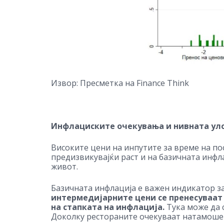
Извор: Пресметка на Finance Think
Инфлациските очекувања и нивната ул
Високите цени на инпутите за време на по
предизвикувајќи раст и на базичната инфла
живот.
Базичната инфлација е важен индикатор з
интермедијарните цени се пренесуваат
на стапката на инфлација.
Тука може да 
Доколку рестораните очекуваат натамошен 