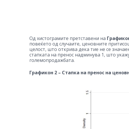
Од хистограмите претставени на
Графикон
повеќето од случаите, ценовните притисоц
целост, што открива дека тие не се значае
стапката на пренос надминува 1, што ука
големопродажбата.
Графикон 2 – Стапка на пренос на цено