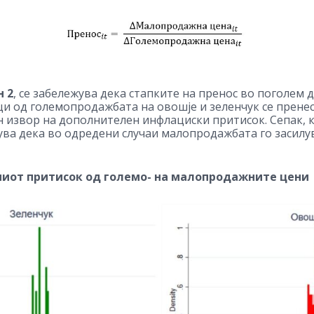
 2
, се забележува дека стапките на пренос во поголем д
и од големопродажбата на овошје и зеленчук се пренес
н извор на дополнителен инфлациски притисок. Сепак, к
жува дека во одредени случаи малопродажбата го засил
вниот притисок од големо- на малопродажните цени