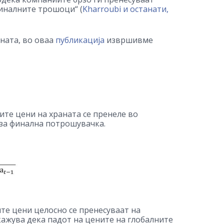
иналните трошоци“ (
Kharroubi и останати,
аната, во оваа
публикација
извршивме
ите цени на храната се пренеле во
 за финална потрошувачка.
те цени целосно се пренесуваат на
кажува дека падот на цените на глобалните