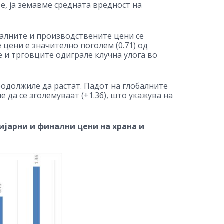
е, ја земавме средната вредност на
балните и производствените цени се
цени е значително поголем (0.71) од
 и трговците одиграле клучна улога во
родолжиле да растат. Падот на глобалните
да се зголемуваат (+1.36), што укажува на
јарни и финални цени на храна и