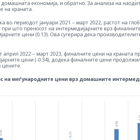
 домашната економија, и обратно. За анализа на наодит
е на храната.
а во периодот јануари 2021 – март 2022, растот на гло
, при што преносот на интермедијарните врз финалните 
арните цени (0.13). Ова сугерира дека производителите
 април 2022 – март 2023, финалните цени на храната п
арните цени (-0.34), додека финалните цени продолжиле 
 цените.
ос на меѓународните цени врз домашните интермеди